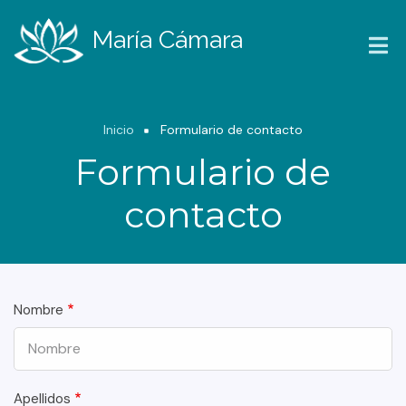
Pasar
al
María Cámara
contenido
principal
Ruta
Inicio
Formulario de contacto
de
Formulario de
navegación
contacto
Nombre
Apellidos