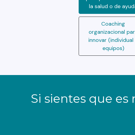
la salud o de ayud
Coaching
organizacional pa
innovar (individual
equipos)
Si sientes que e