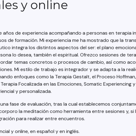
les y online
 años de experiencia acompañando a personas en terapia indi
sos de formación. Mi experiencia me ha mostrado que la tra
ico integra los distintos aspectos del ser: el plano emocional
rsona lo desea, también el espiritual. Ofrezco sesiones de te
bordar temas concretos o procesos de cambio, así como a
iones. Mi estilo de trabajo es integrador y se adapta a la rea
ando enfoques como la Terapia Gestalt, el Proceso Hoffman, 
 Terapia Focalizada en las Emociones, Somatic Experiencing y
encial y personalizada.
una fase de evaluación, tras la cual establecemos conjuntame
corporo la meditación como herramienta entre sesiones y, si 
ración para realizar entre encuentros.
ial y online, en español y en inglés.