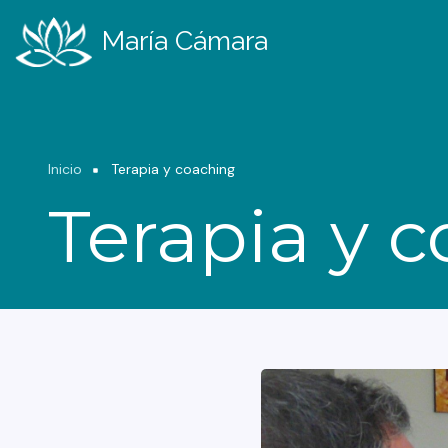
Pasar
al
María Cámara
contenido
principal
Ruta
Inicio
Terapia y coaching
Terapia y 
de
navegación