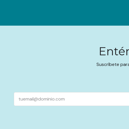
Enté
Suscríbete par
Email