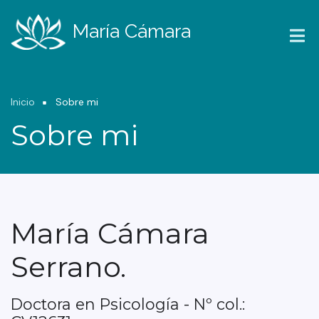
Pasar
al
María Cámara
contenido
principal
Ruta
Inicio
Sobre mi
de
Sobre mi
navegación
María Cámara
Serrano.
Doctora en Psicología - Nº col.: